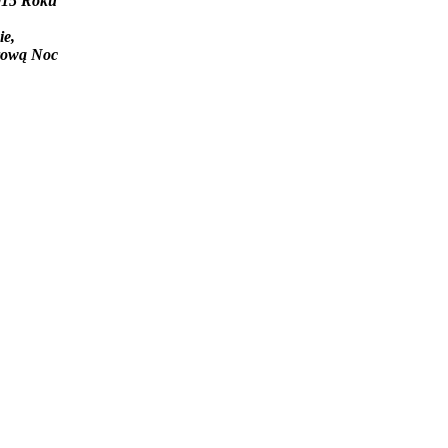
2015 Roku
ie,
trową Noc