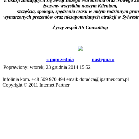
Z okazji zbliżających się Świąt Bożego Narodzenia oraz Nowego 
życzymy wszystkim naszym Klientom,
szczęścia, spokoju, spędzenia czasu w miłym rodzinnym gron
wymarzonych prezentów oraz niezapomnianych atrakcji w Sylwes
Życzy zespół AS Consulting
« poprzednia
następna »
Poprawiony: wtorek, 23 grudnia 2014 15:52
Infolinia kom. +48 509 970 494 email: doradca@ipartner.com.pl
Copyright © 2011 Internet Partner